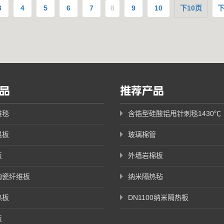
3
4
5
6
7
8
9
10
下10页
品
推荐产品
维毯
含锆型硅酸铝甩针刺毯1430℃
温板
玻璃棉管
板
外墙岩棉板
陶瓷纤维板
纳米隔热毡
热板
DN1100纳米隔热板
板