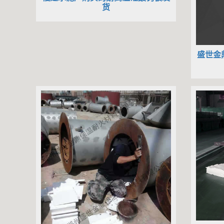
货
盛世金