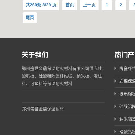
共
260
条 8/29 页
首页
上一页
1
2
尾页
关于我们
热门产
郑州盛世金鼎保温耐火材料有限公司供应硅
陶瓷纤
酸钙板、硅酸铝陶瓷纤维毯、纳米板、浇注
岩棉保
料、可塑料等保温耐火材料
玻璃棉
硅酸铝
郑州盛世金鼎保温耐材
纳米隔
硅酸钙