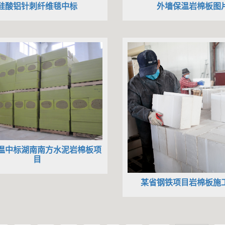
硅酸铝针刺纤维毯中标
外墙保温岩棉板图
温中标湖南南方水泥岩棉板项
目
某省钢铁项目岩棉板施