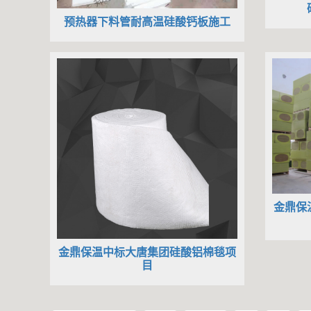
预热器下料管耐高温硅酸钙板施工
金鼎保
金鼎保温中标大唐集团硅酸铝棉毯项
目