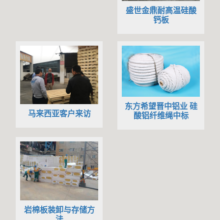
盛世金鼎耐高温硅酸
钙板
东方希望晋中铝业 硅
马来西亚客户来访
酸铝纤维绳中标
岩棉板装卸与存储方
法