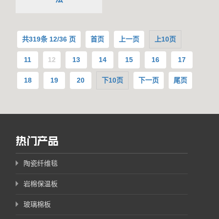
共
319
条 12/36 页
首页
上一页
上10页
11
12
13
14
15
16
17
18
19
20
下10页
下一页
尾页
热门产品
陶瓷纤维毯
岩棉保温板
玻璃棉板