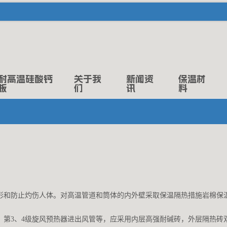
耐高温硅酸钙
关于我
新闻资
保温材
板
们
讯
料
变形和防止灼伤人体。对高温管道和筒体的内外壁采取保温隔热措施岩棉保
管，第3、4级旋风预热器进出风管等，应采用内层高强耐碱砖，外层隔热砖