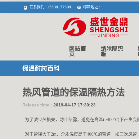
联系我们 :
15638177599
邮箱地址 :
Skip to content
网站首
纳米隔热
页
板
保温耐材百科
热风管道的保温隔热方法
Release time :
2019-04-17 17:30:23
为了减少热损失，防止结露，避免在高温(>400℃)下产生
对于管径大于2m、介质温度高于400℃的管道，如三次风