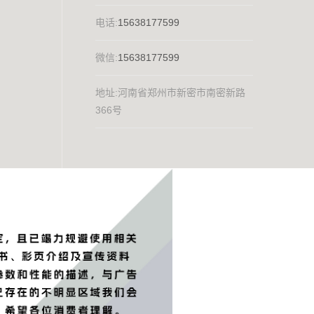
电话:
15638177599
微信:
15638177599
地址:河南省郑州市新密市南密新路
366号