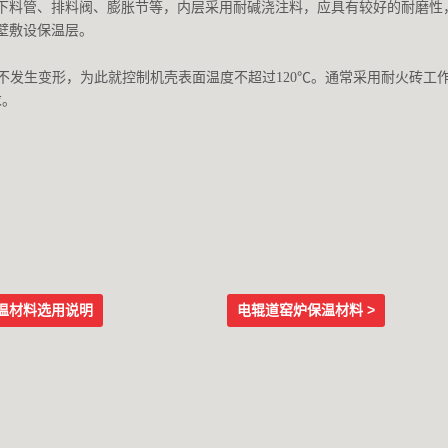
级下料管、排料阀、膨胀节等，内层采用耐碱浇注料，应具有较好的耐磨性
壁敷设保温层。
发生变形，为此就控制机壳表面温度不超过120℃。通常采用耐火砖工
求。
温材料选用说明
电辊道窑炉保温材料 >