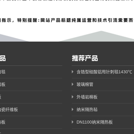
品
推荐产品
维毯
含锆型硅酸铝甩针刺毯1430℃
温板
玻璃棉管
板
外墙岩棉板
陶瓷纤维板
纳米隔热毡
热板
DN1100纳米隔热板