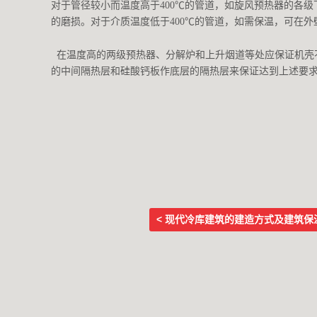
对于管径较小而温度高于400℃的管道，如旋风预热器的各
的磨损。对于介质温度低于400℃的管道，如需保温，可在外
在温度高的两级预热器、分解炉和上升烟道等处应保证机壳不
的中间隔热层和硅酸钙板作底层的隔热层来保证达到上述要
< 现代冷库建筑的建造方式及建筑保
Post navigation