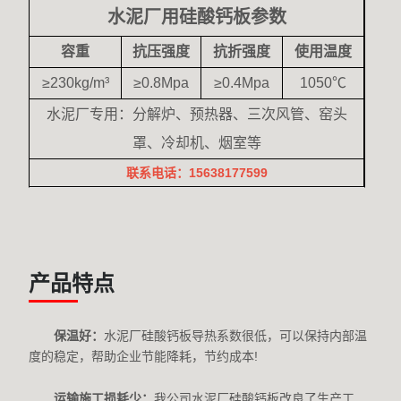
水泥厂用硅酸钙板参数
容重
抗压强度
抗折强度
使用温度
≥230kg/m³
≥0.8Mpa
≥0.4Mpa
1050℃
水泥厂专用：分解炉、预热器、三次风管、窑头
罩、冷却机、烟室等
联系电话：15638177599
产品特点
保温好：
水泥厂硅酸钙板导热系数很低，可以保持内部温
度的稳定，帮助企业节能降耗，节约成本!
运输施工损耗少：
我公司水泥厂硅酸钙板改良了生产工