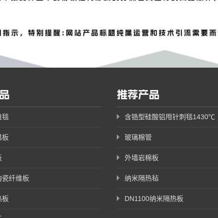
品
推荐产品
维毯
含锆型硅酸铝甩针刺毯1430℃
温板
玻璃棉管
板
外墙岩棉板
陶瓷纤维板
纳米隔热毡
热板
DN1100纳米隔热板