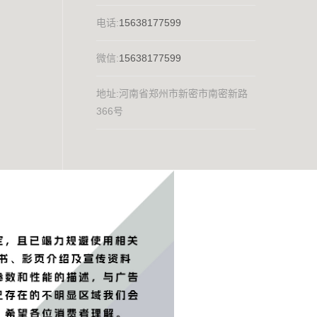
电话:
15638177599
微信:
15638177599
地址:河南省郑州市新密市南密新路
366号