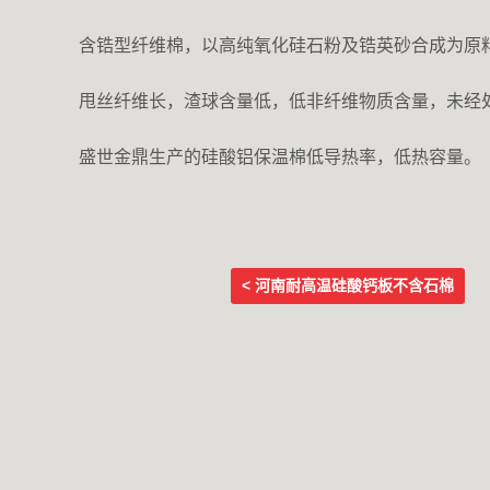
含锆型纤维棉，以高纯氧化硅石粉及锆英砂合成为原
甩丝纤维长，渣球含量低，低非纤维物质含量，未经
盛世金鼎生产的硅酸铝保温棉低导热率，低热容量。
< 河南耐高温硅酸钙板不含石棉
Post navigation