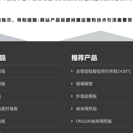
品
推荐产品
维毯
含锆型硅酸铝甩针刺毯1430℃
温板
玻璃棉管
板
外墙岩棉板
陶瓷纤维板
纳米隔热毡
热板
DN1100纳米隔热板