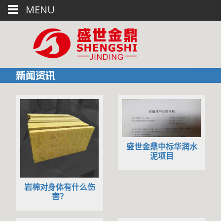
MENU
新闻资讯
盛世金鼎中标华润水
泥项目
岩棉对身体有什么伤
害？