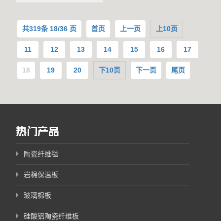
共
319
条 18/36 页
首页
上一页
上10页
11
12
13
14
15
16
17
18
19
20
下10页
下一页
尾页
热门产品
陶瓷纤维毯
岩棉保温板
玻璃棉板
硅酸铝陶瓷纤维板