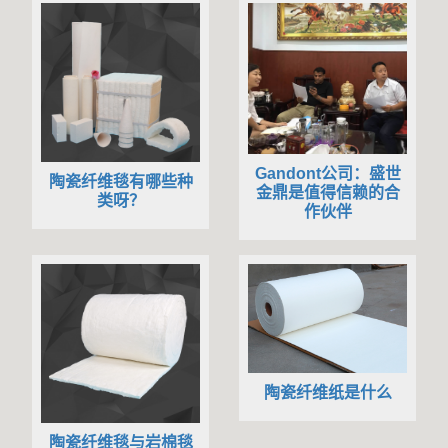
Gandont公司：盛世
陶瓷纤维毯有哪些种
金鼎是值得信赖的合
类呀？
作伙伴
陶瓷纤维纸是什么
陶瓷纤维毯与岩棉毯