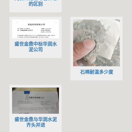
的区别
盛世金鼎中标华润水
泥公司
石棉耐温多少度
盛世金鼎与华润水泥
齐头并进