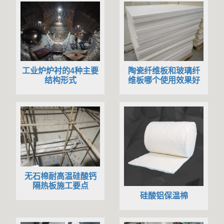
陶瓷纤维板和玻璃纤
工业炉炉衬的4种主要
维板哪个使用效果好
结构形式
无石棉耐高温硅酸钙
隔热板施工要点
硅酸铝保温棉