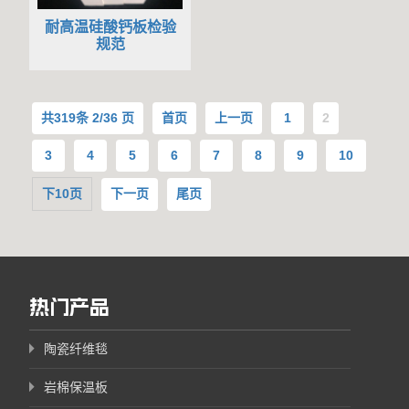
耐高温硅酸钙板检验
规范
共
319
条 2/36 页
首页
上一页
1
2
3
4
5
6
7
8
9
10
下10页
下一页
尾页
热门产品
陶瓷纤维毯
岩棉保温板